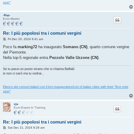
user"
-flop-
Euro-Master
Re: I più popolosi tra i comuni vergini
P
Fri Dec 20, 2024 9:41 am
o
s
Poco fa
marking72
ha inaugurato
Somano (CN)
, quarto comune vergine
t
del Piemonte.
Nella top-5 regionale entra
Pezzolo Valle Uzzone (CN)
.
Se tu passi un posto strano che si chiama Baffalù
io non ci sarò ma tu vedrai...
Elenco dei comuni italiani con il loro inauguratore/List of italian cities with their "first-note
user"
xja
Euro-Expert in Training
Re: I più popolosi tra i comuni vergini
P
Sat Dec 21, 2024 9:26 am
o