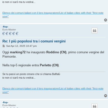
io non ci sarò ma tu vedrai...
Elenco dei comuni italiani con il loro inauguratore/List of italian cities with their "first-note
user"
-flop-
Euro-Master
Re: I più popolosi tra i comuni vergini
P
Sat Apr 12, 2025 10:47 pm
o
s
Oggi
marking72
ha inaugurato
Roddino (CN)
, primo comune vergine del
t
Piemonte.
Nella top-5 regionale entra
Perletto (CN)
.
Se tu passi un posto strano che si chiama Baffalù
io non ci sarò ma tu vedrai...
Elenco dei comuni italiani con il loro inauguratore/List of italian cities with their "first-note
user"
-flop-
Euro-Master