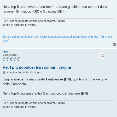
Nella top-5, che diventa una top-4, entrano gli ultimi due comuni della
regione:
Grimacco (UD)
e
Stregna (UD)
.
Se tu passi un posto strano che si chiama Baffalù
io non ci sarò ma tu vedrai...
Elenco dei comuni italiani con il loro inauguratore/List of italian cities with their "first-note
user"
-flop-
Euro-Master
Re: I più popolosi tra i comuni vergini
P
Sun Jan 26, 2025 10:16 pm
o
s
Oggi
araneus
ha inaugurato
Foglianise (BN)
, quinto comune vergine
t
della Campania.
Nella top-5 regionale entra
San Leucio del Sannio (BN)
.
Se tu passi un posto strano che si chiama Baffalù
io non ci sarò ma tu vedrai...