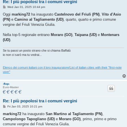
Re: I più popolosi tra i comuni vergini
P
Wed Jan 01, 2025 10:44 pm
o
s
Oggi
marking72
ha inaugurato
Castelnovo del Friuli (PN)
,
Vito d'Asio
t
(PN)
e
Camino al Tagliamento (UD)
, quarto, quarto e primo comune
vergine del Friuli Venezia Giulia.
Nella top-5 regionale entrano
Moraro (GO)
,
Taipana (UD)
e
Montenars
(UD)
.
Se tu passi un posto strano che si chiama Baffalù
io non ci sarò ma tu vedrai...
Elenco dei comuni italiani con il loro inauguratore/List of italian cities with their "first-note
user"
-flop-
Euro-Master
Re: I più popolosi tra i comuni vergini
P
Fri Jan 03, 2025 10:21 pm
o
s
marking72
ha inaugurato
San Martino al Tagliamento (PN)
,
t
Campolongo Tapogliano (UD)
e
Moraro (GO)
, primo, primo e primo
comune vergine del Friuli Venezia Giulia.