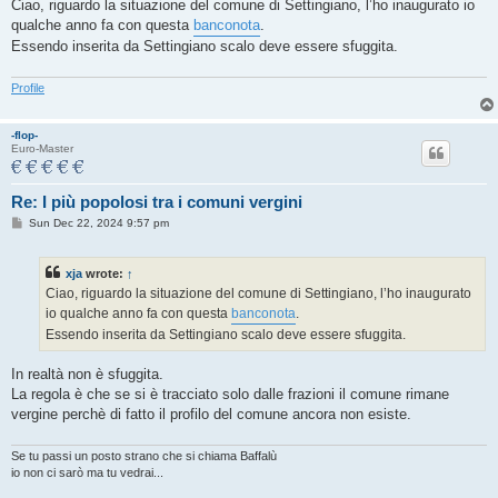
s
Ciao, riguardo la situazione del comune di Settingiano, l’ho inaugurato io
t
qualche anno fa con questa
banconota
.
Essendo inserita da Settingiano scalo deve essere sfuggita.
Profile
-flop-
Euro-Master
Re: I più popolosi tra i comuni vergini
P
Sun Dec 22, 2024 9:57 pm
o
s
t
xja
wrote:
↑
Ciao, riguardo la situazione del comune di Settingiano, l’ho inaugurato
io qualche anno fa con questa
banconota
.
Essendo inserita da Settingiano scalo deve essere sfuggita.
In realtà non è sfuggita.
La regola è che se si è tracciato solo dalle frazioni il comune rimane
vergine perchè di fatto il profilo del comune ancora non esiste.
Se tu passi un posto strano che si chiama Baffalù
io non ci sarò ma tu vedrai...