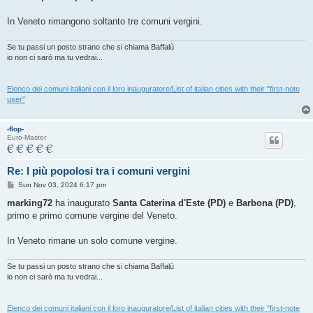
In Veneto rimangono soltanto tre comuni vergini.
Se tu passi un posto strano che si chiama Baffalù
io non ci sarò ma tu vedrai...
Elenco dei comuni italiani con il loro inauguratore/List of italian cities with their "first-note
user"
-flop-
Euro-Master
Re: I più popolosi tra i comuni vergini
P
Sun Nov 03, 2024 6:17 pm
o
s
marking72
ha inaugurato
Santa Caterina d'Este (PD)
e
Barbona (PD)
,
t
primo e primo comune vergine del Veneto.
In Veneto rimane un solo comune vergine.
Se tu passi un posto strano che si chiama Baffalù
io non ci sarò ma tu vedrai...
Elenco dei comuni italiani con il loro inauguratore/List of italian cities with their "first-note