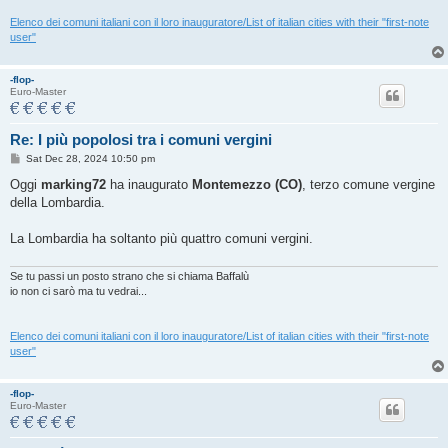
Elenco dei comuni italiani con il loro inauguratore/List of italian cities with their "first-note
user"
-flop-
Euro-Master
Re: I più popolosi tra i comuni vergini
P
Sat Dec 28, 2024 10:50 pm
o
s
Oggi
marking72
ha inaugurato
Montemezzo (CO)
, terzo comune vergine
t
della Lombardia.
La Lombardia ha soltanto più quattro comuni vergini.
Se tu passi un posto strano che si chiama Baffalù
io non ci sarò ma tu vedrai...
Elenco dei comuni italiani con il loro inauguratore/List of italian cities with their "first-note
user"
-flop-
Euro-Master