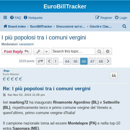
EuroBillTracker
FAQ
Netiquette
Register
Login
S
Board index
EuroBillTracker
Discussioni sul sito e sull'Euro-tracking (Italiano)
Giochi e Classifiche
e
I più popolosi tra i comuni vergini
a
Moderator:
ravestorm
r
Search
Advanced 
Post Reply
c
Page
66
of
68
1
64
65
66
67
68
Previous
Next
1019 posts
h
…
-flop-
Euro-Master
Re: I più popolosi tra i comuni vergini
P
Sat Nov 02, 2024 11:06 pm
o
s
Ieri
marking72
ha inaugurato
Rivamonte Agordino (BL)
e
Setteville
t
(BL)
, rispettivamente terzo e primo comune vergine del Veneto e,
quest'ultimo, primo comune vergine d'Italia!
Il campione nazionale torna ad essere
Montelepre (PA)
e nella top-10
entra
Saponara (ME)
.