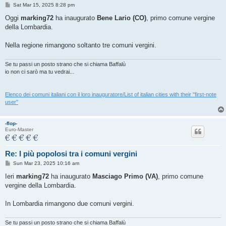
P
Sat Mar 15, 2025 8:28 pm
o
s
Oggi
marking72
ha inaugurato
Bene Lario (CO)
, primo comune vergine
t
della Lombardia.
Nella regione rimangono soltanto tre comuni vergini.
Se tu passi un posto strano che si chiama Baffalù
io non ci sarò ma tu vedrai...
Elenco dei comuni italiani con il loro inauguratore/List of italian cities with their "first-note
user"
-flop-
Euro-Master
Re: I più popolosi tra i comuni vergini
P
Sun Mar 23, 2025 10:16 am
o
s
Ieri
marking72
ha inaugurato
Masciago Primo (VA)
, primo comune
t
vergine della Lombardia.
In Lombardia rimangono due comuni vergini.
Se tu passi un posto strano che si chiama Baffalù