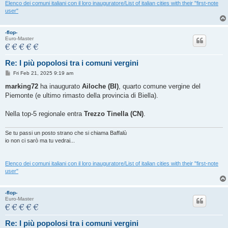
Elenco dei comuni italiani con il loro inauguratore/List of italian cities with their "first-note
user"
-flop-
Euro-Master
Re: I più popolosi tra i comuni vergini
P
Fri Feb 21, 2025 9:19 am
o
s
marking72
ha inaugurato
Ailoche (BI)
, quarto comune vergine del
t
Piemonte (e ultimo rimasto della provincia di Biella).
Nella top-5 regionale entra
Trezzo Tinella (CN)
.
Se tu passi un posto strano che si chiama Baffalù
io non ci sarò ma tu vedrai...
Elenco dei comuni italiani con il loro inauguratore/List of italian cities with their "first-note
user"
-flop-
Euro-Master
Re: I più popolosi tra i comuni vergini