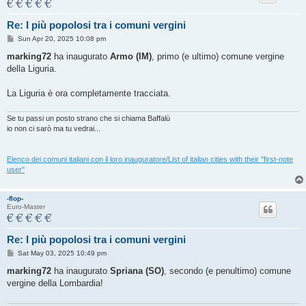
Re: I più popolosi tra i comuni vergini
P
Sun Apr 20, 2025 10:08 pm
o
s
marking72
ha inaugurato
Armo (IM)
, primo (e ultimo) comune vergine
t
della Liguria.
La Liguria è ora completamente tracciata.
Se tu passi un posto strano che si chiama Baffalù
io non ci sarò ma tu vedrai...
Elenco dei comuni italiani con il loro inauguratore/List of italian cities with their "first-note
user"
-flop-
Euro-Master
Re: I più popolosi tra i comuni vergini
P
Sat May 03, 2025 10:49 pm
o
s
marking72
ha inaugurato
Spriana (SO)
, secondo (e penultimo) comune
t
vergine della Lombardia!